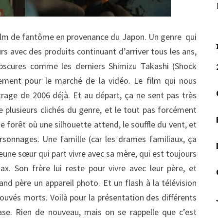
n film de fantôme en provenance du Japon. Un genre qui
s avec des produits continuant d’arriver tous les ans,
obscures comme les derniers Shimizu Takashi (Shock
ement pour le marché de la vidéo. Le film qui nous
trage de 2006 déjà. Et au départ, ça ne sent pas très
 plusieurs clichés du genre, et le tout pas forcément
 forêt où une silhouette attend, le souffle du vent, et
sonnages. Une famille (car les drames familiaux, ça
 jeune sœur qui part vivre avec sa mère, qui est toujours
ax. Son frère lui reste pour vivre avec leur père, et
d père un appareil photo. Et un flash à la télévision
uvés morts. Voilà pour la présentation des différents
ase. Rien de nouveau, mais on se rappelle que c’est