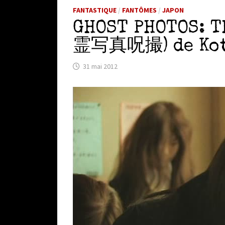
FANTASTIQUE
/
FANTÔMES
/
JAPON
GHOST PHOTOS: T
霊写真呪撮) de Kota
31 mai 2012