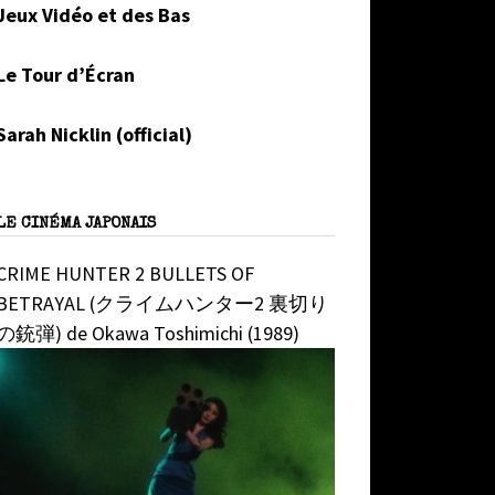
Jeux Vidéo et des Bas
Le Tour d’Écran
Sarah Nicklin (official)
LE CINÉMA JAPONAIS
CRIME HUNTER 2 BULLETS OF
BETRAYAL (クライムハンター2 裏切り
の銃弾) de Okawa Toshimichi (1989)