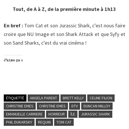
Tout, de A à Z, de la première minute à 1h13
En bref :
Tom Cat et son Jurassic Shark, c’est nous faire
croire que NU Image et son Shark Attack et que Syfy et
son Sand Sharks, c’est du vrai cinéma !
J’aime ça :
ÉTIQUETTÉ
ANGELA PARENT
BRETT KELLY
CELINE FILION
CHRISTINE EMES
CHRSTINE EMES
DTV
DUNCAN MILLOY
EMANUELLE CARRIERE
HORREUR
ÎLE
JURASSIC SHARK
PHIL DUKARSKY
REQUIN
TOM CAT