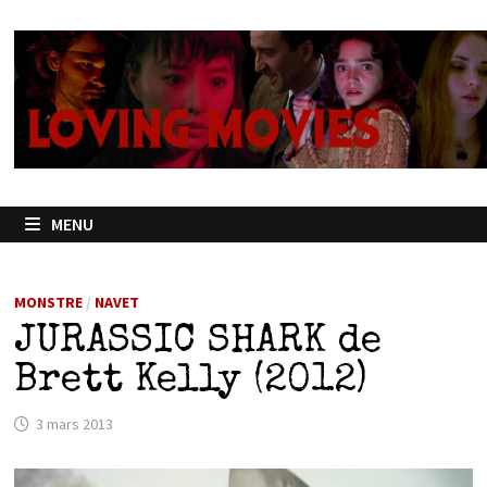
Passer
au
contenu
MENU
MONSTRE
/
NAVET
JURASSIC SHARK de
Brett Kelly (2012)
3 mars 2013