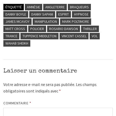
ÉTIQUETTÉ
AMNÉSIE
ANGLETERRE
BRAQUEURS
DANNY BOYLE
DANNY SAPANI
ESPRIT
HYPNOSE
JAMES MCAVOY
MANIPULATION
MARK POLTIMORE
MATT CROSS
POLICIER
ROSARIO DAWSON
THRILLER
TRANCE
TUPPENCE MIDDLETON
VINCENT CASSEL
VOL
WAHAB SHEIKH
Laisser un commentaire
Votre adresse e-mail ne sera pas publiée.
Les champs
obligatoires sont indiqués avec
*
COMMENTAIRE
*