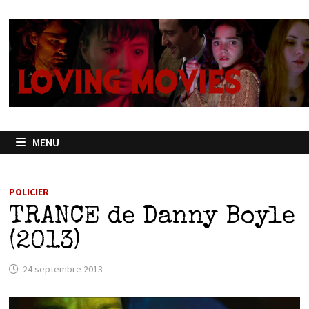
Passer
au
contenu
MENU
POLICIER
TRANCE de Danny Boyle
(2013)
24 septembre 2013