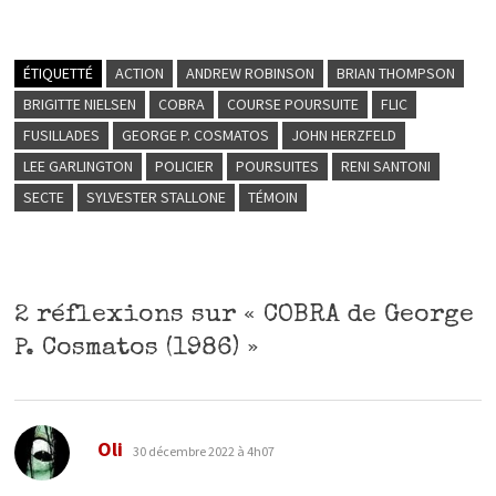
ÉTIQUETTÉ
ACTION
ANDREW ROBINSON
BRIAN THOMPSON
BRIGITTE NIELSEN
COBRA
COURSE POURSUITE
FLIC
FUSILLADES
GEORGE P. COSMATOS
JOHN HERZFELD
LEE GARLINGTON
POLICIER
POURSUITES
RENI SANTONI
SECTE
SYLVESTER STALLONE
TÉMOIN
2 réflexions sur «
COBRA de George
P. Cosmatos (1986)
»
dit :
Oli
30 décembre 2022 à 4h07