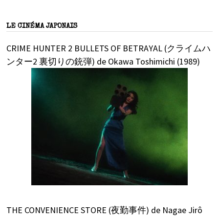
LE CINÉMA JAPONAIS
CRIME HUNTER 2 BULLETS OF BETRAYAL (クライムハ
ンター2 裏切りの銃弾) de Okawa Toshimichi (1989)
THE CONVENIENCE STORE (夜勤事件) de Nagae Jirô