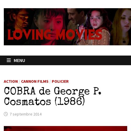
Passer
au
contenu
MENU
ACTION
/
CANNON FILMS
/
POLICIER
COBRA de George P.
Cosmatos (1986)
7 septembre 2014