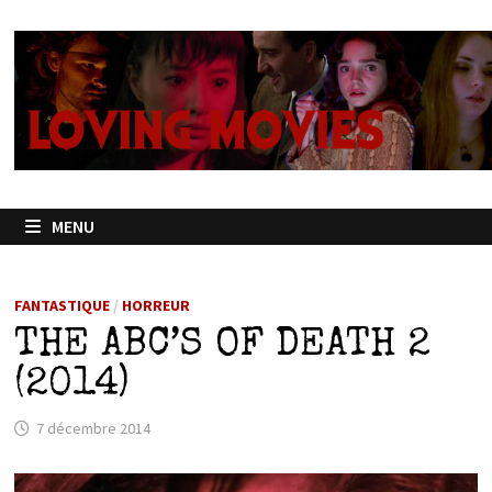
Passer
au
contenu
MENU
FANTASTIQUE
/
HORREUR
THE ABC’S OF DEATH 2
(2014)
7 décembre 2014