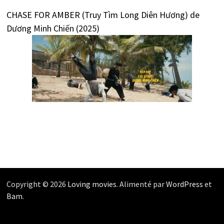
CHASE FOR AMBER (Truy Tìm Long Diên Hương) de
Dương Minh Chiến (2025)
Copyright © 2026
Loving movies
. Alimenté par
WordPress
et
Bam
.