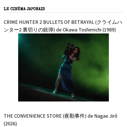
LE CINÉMA JAPONAIS
CRIME HUNTER 2 BULLETS OF BETRAYAL (クライムハ
ンター2 裏切りの銃弾) de Okawa Toshimichi (1989)
THE CONVENIENCE STORE (夜勤事件) de Nagae Jirô
(2026)