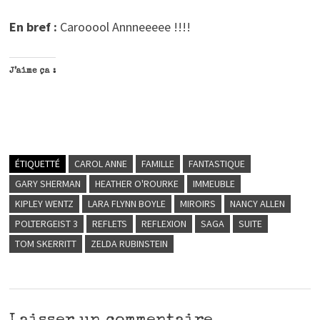
En bref :
Carooool Annneeeee !!!!
J’aime ça :
ÉTIQUETTÉ
CAROL ANNE
FAMILLE
FANTASTIQUE
GARY SHERMAN
HEATHER O'ROURKE
IMMEUBLE
KIPLEY WENTZ
LARA FLYNN BOYLE
MIROIRS
NANCY ALLEN
POLTERGEIST 3
REFLETS
REFLEXION
SAGA
SUITE
TOM SKERRITT
ZELDA RUBINSTEIN