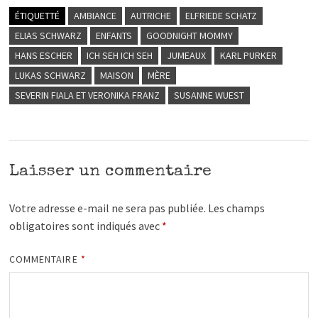
ÉTIQUETTÉ
AMBIANCE
AUTRICHE
ELFRIEDE SCHATZ
ELIAS SCHWARZ
ENFANTS
GOODNIGHT MOMMY
HANS ESCHER
ICH SEH ICH SEH
JUMEAUX
KARL PURKER
LUKAS SCHWARZ
MAISON
MÈRE
SEVERIN FIALA ET VERONIKA FRANZ
SUSANNE WUEST
Laisser un commentaire
Votre adresse e-mail ne sera pas publiée.
Les champs
obligatoires sont indiqués avec
*
COMMENTAIRE
*