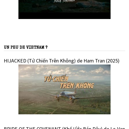
UN PEU DE VIETNAM ?
HIJACKED (Tử Chiến Trên Không) de Ham Tran (2025)
BRIDE OF THE COVENANT (Khế Ước Bán Dâu) de Le-Van