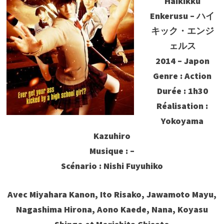
Haikikku
Enkerusu – ハイ
キック・エンジ
ェルス
2014 – Japon
Genre : Action
Durée : 1h30
Réalisation :
Yokoyama
Kazuhiro
Musique : –
Scénario : Nishi Fuyuhiko
Avec Miyahara Kanon, Ito Risako, Jawamoto Mayu,
Nagashima Hirona, Aono Kaede, Nana, Koyasu