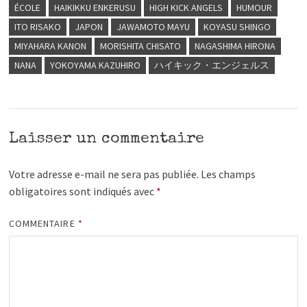
ÉCOLE
HAIKIKKU ENKERUSU
HIGH KICK ANGELS
HUMOUR
ITO RISAKO
JAPON
JAWAMOTO MAYU
KOYASU SHINGO
MIYAHARA KANON
MORISHITA CHISATO
NAGASHIMA HIRONA
NANA
YOKOYAMA KAZUHIRO
ハイキック・エンジェルス
Laisser un commentaire
Votre adresse e-mail ne sera pas publiée.
Les champs
obligatoires sont indiqués avec
*
COMMENTAIRE
*