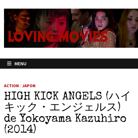
Passer
au
contenu
MENU
ACTION
/
JAPON
HIGH KICK ANGELS (ハイ
キック・エンジェルス)
de Yokoyama Kazuhiro
(2014)