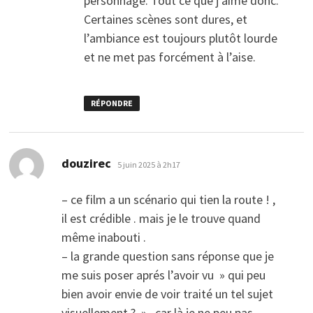
personnage. Tout ce que j’aime donc.
Certaines scènes sont dures, et
l’ambiance est toujours plutôt lourde
et ne met pas forcément à l’aise.
RÉPONDRE
dit :
douzirec
5 juin 2025 à 2h17
– ce film a un scénario qui tien la route ! ,
il est crédible . mais je le trouve quand
même inabouti .
– la grande question sans réponse que je
me suis poser aprés l’avoir vu » qui peu
bien avoir envie de voir traité un tel sujet
visuellement ? » . car là je ne peu pas