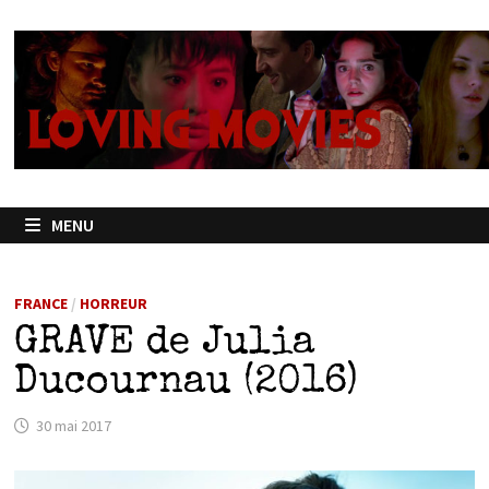
Passer
au
contenu
MENU
FRANCE
/
HORREUR
GRAVE de Julia
Ducournau (2016)
30 mai 2017