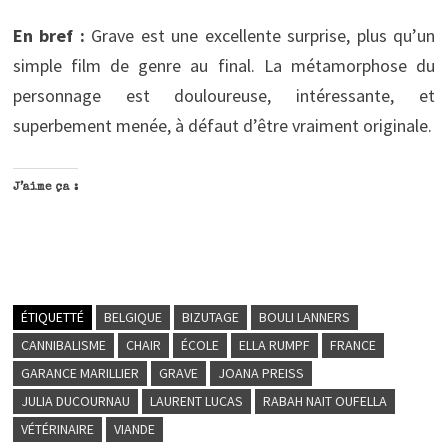
En bref :
Grave est une excellente surprise, plus qu’un
simple film de genre au final. La métamorphose du
personnage est douloureuse, intéressante, et
superbement menée, à défaut d’être vraiment originale.
J’aime ça :
ÉTIQUETTÉ
BELGIQUE
BIZUTAGE
BOULI LANNERS
CANNIBALISME
CHAIR
ÉCOLE
ELLA RUMPF
FRANCE
GARANCE MARILLIER
GRAVE
JOANA PREISS
JULIA DUCOURNAU
LAURENT LUCAS
RABAH NAIT OUFELLA
VÉTÉRINAIRE
VIANDE