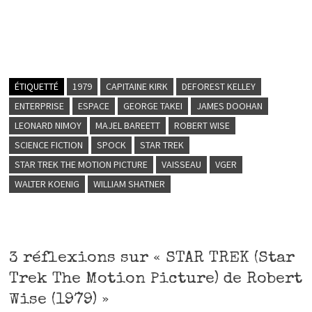
ÉTIQUETTÉ
1979
CAPITAINE KIRK
DEFOREST KELLEY
ENTERPRISE
ESPACE
GEORGE TAKEI
JAMES DOOHAN
LEONARD NIMOY
MAJEL BAREETT
ROBERT WISE
SCIENCE FICTION
SPOCK
STAR TREK
STAR TREK THE MOTION PICTURE
VAISSEAU
VGER
WALTER KOENIG
WILLIAM SHATNER
3 réflexions sur «
STAR TREK (Star
Trek The Motion Picture) de Robert
Wise (1979)
»