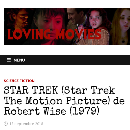
Passer
au
contenu
MENU
SCIENCE FICTION
STAR TREK (Star Trek
The Motion Picture) de
Robert Wise (1979)
18 septembre 2018