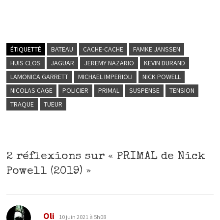
ÉTIQUETTÉ
BATEAU
CACHE-CACHE
FAMKE JANSSEN
HUIS CLOS
JAGUAR
JEREMY NAZARIO
KEVIN DURAND
LAMONICA GARRETT
MICHAEL IMPERIOLI
NICK POWELL
NICOLAS CAGE
POLICIER
PRIMAL
SUSPENSE
TENSION
TRAQUE
TUEUR
2 réflexions sur «
PRIMAL de Nick
Powell (2019)
»
dit :
Oli
10 juin 2021 à 5h08