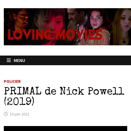
Passer
au
contenu
MENU
POLICIER
PRIMAL de Nick Powell
(2019)
10 juin 2021