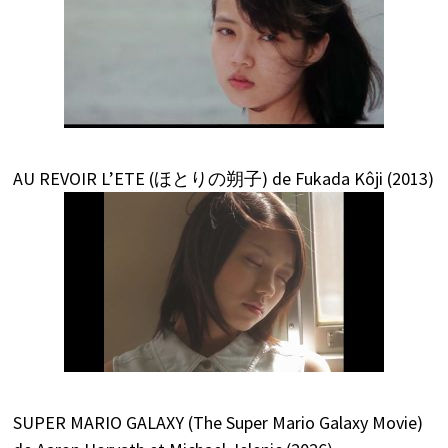
AU REVOIR L’ETE (ほとりの朔子) de Fukada Kôji (2013)
SUPER MARIO GALAXY (The Super Mario Galaxy Movie)