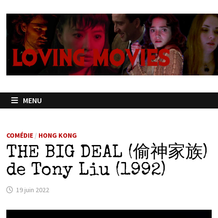
Passer
au
contenu
MENU
COMÉDIE
/
HONG KONG
THE BIG DEAL (偷神家族)
de Tony Liu (1992)
19 juin 2022