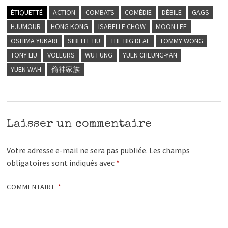
ÉTIQUETTÉ
ACTION
COMBATS
COMÉDIE
DÉBILE
GAGS
HJUMOUR
HONG KONG
ISABELLE CHOW
MOON LEE
OSHIMA YUKARI
SIBELLE HU
THE BIG DEAL
TOMMY WONG
TONY LIU
VOLEURS
WU FUNG
YUEN CHEUNG-YAN
YUEN WAH
偷神家族
Laisser un commentaire
Votre adresse e-mail ne sera pas publiée.
Les champs
obligatoires sont indiqués avec
*
COMMENTAIRE
*