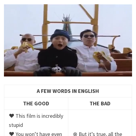
A FEW WORDS IN ENGLISH
THE GOOD
THE BAD
♥ This film is incredibly
stupid
♥ You won’t have even
⊗ But it’s true, all the