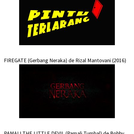
FIREGATE (Gerbang Neraka) de Rizal Mantovani (2016)
PAMALI THE LITTLE DEVIL (Pamali Tumbal) de Bobby