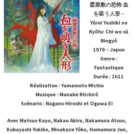
霊屋敷の恐怖 血
を吸う人形 –
Yûrei Yashiki no
Kyôfu: Chi wo sû
Ningyô
1970 – Japon
Genre :
Fantastique
Durée : 1h11
Réalisation : Yamamoto Michio
Musique : Manabe Riichirô
Scénario : Nagano Hiroshi et Ogawa Ei
Avec Matsuo Kayo, Nakao Akira, Nakamura Atsuo,
Kobayashi Yukiko, Minakaze Yôko, Hamamura Jun,