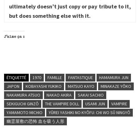
ultimately doesn’t just copy or pay tribute to it,
but does something else with it.
J’aime ça :
ÉTIQUETTÉ
1970
FAMILLE
FANTASTIQUE
HAMAMURA JUN
JAPON
KOBAYASHI YUKIKO
MATSUO KAYO
MINAKAZE YÔKO
NAKAMURA ATSUO
NAKAO AKIRA
SAKAI SACHIO
SEKIGUCHI GINZÔ
THE VAMPIRE DOLL
USAMI JUN
VAMPIRE
YAMAMOTO MICHIO
YÛREI YASHIKI NO KYÔFU: CHI WO SÛ NINGYÔ
幽霊屋敷の恐怖 血を吸う人形