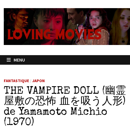
Passer
au
contenu
MENU
FANTASTIQUE
/
JAPON
THE VAMPIRE DOLL (幽霊
屋敷の恐怖 血を吸う人形)
de Yamamoto Michio
(1970)