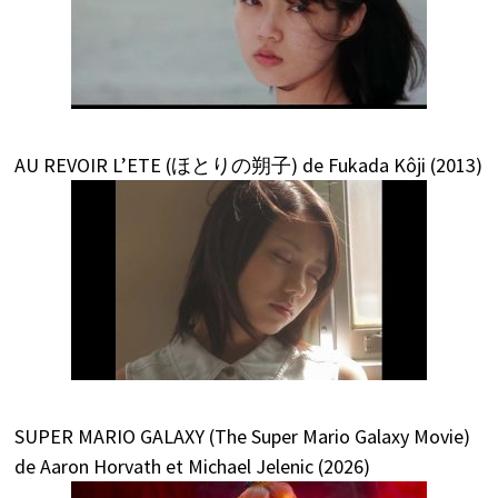
AU REVOIR L’ETE (ほとりの朔子) de Fukada Kôji (2013)
SUPER MARIO GALAXY (The Super Mario Galaxy Movie)
de Aaron Horvath et Michael Jelenic (2026)