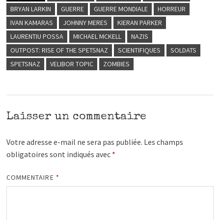
BRYAN LARKIN
GUERRE
GUERRE MONDIALE
HORREUR
IVAN KAMARAS
JOHNNY MERES
KIERAN PARKER
LAURENTIU POSSA
MICHAEL MCKELL
NAZIS
OUTPOST: RISE OF THE SPETSNAZ
SCIENTIFIQUES
SOLDATS
SPETSNAZ
VELIBOR TOPIC
ZOMBIES
Laisser un commentaire
Votre adresse e-mail ne sera pas publiée.
Les champs
obligatoires sont indiqués avec
*
COMMENTAIRE
*