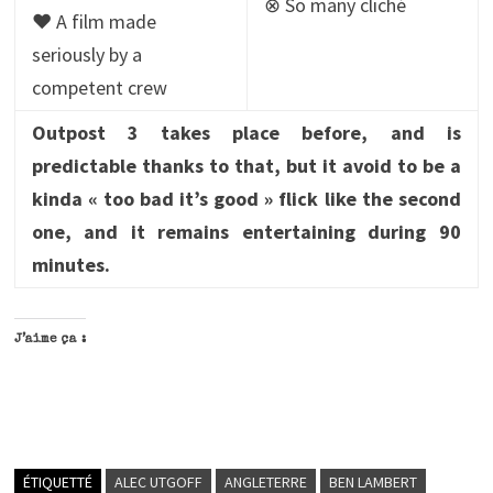
⊗ So many cliché
♥ A film made
seriously by a
competent crew
Outpost 3 takes place before, and is
predictable thanks to that, but it avoid to be a
kinda « too bad it’s good » flick like the second
one, and it remains entertaining during 90
minutes.
J’aime ça :
ÉTIQUETTÉ
ALEC UTGOFF
ANGLETERRE
BEN LAMBERT