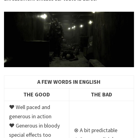
A FEW WORDS IN ENGLISH
THE GOOD
THE BAD
♥ Well paced and
generous in action
♥ Generous in bloody
⊗ A bit predictable
special effects too