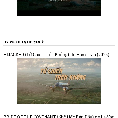
UN PEU DE VIETNAM ?
HIJACKED (Tử Chiến Trên Không) de Ham Tran (2025)
BRIDE OF THE COVENANT (Khế Ước Bán Dâu) de Le-Van