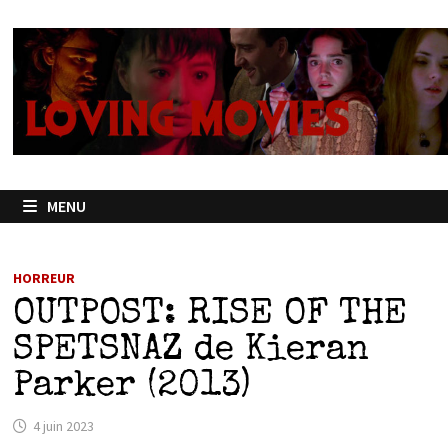
Passer
au
contenu
MENU
HORREUR
OUTPOST: RISE OF THE
SPETSNAZ de Kieran
Parker (2013)
4 juin 2023