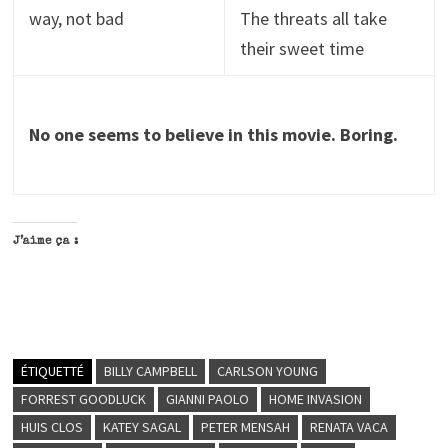
way, not bad
The threats all take
their sweet time
No one seems to believe in this movie. Boring.
J’aime ça :
ÉTIQUETTÉ
BILLY CAMPBELL
CARLSON YOUNG
FORREST GOODLUCK
GIANNI PAOLO
HOME INVASION
HUIS CLOS
KATEY SAGAL
PETER MENSAH
RENATA VACA