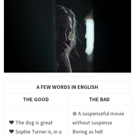
A FEW WORDS IN ENGLISH
THE GOOD
THE BAD
⊗ A suspenseful movie
♥ The dog is great
without suspense
♥ Sophie Turner is, in a
Boring as hell