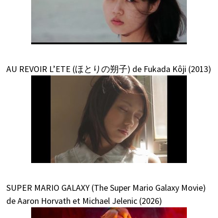
AU REVOIR L’ETE (ほとりの朔子) de Fukada Kôji (2013)
SUPER MARIO GALAXY (The Super Mario Galaxy Movie)
de Aaron Horvath et Michael Jelenic (2026)