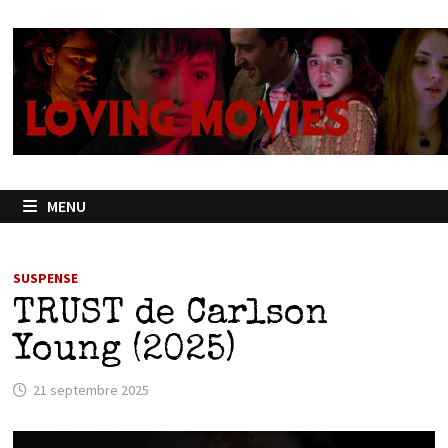
Passer
au
contenu
MENU
SUSPENSE
TRUST de Carlson
Young (2025)
21 septembre 2025