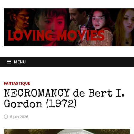
Passer
au
contenu
MENU
FANTASTIQUE
NECROMANCY de Bert I.
Gordon (1972)
6 juin 2026