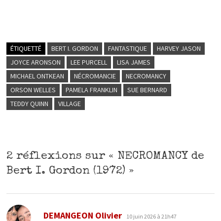
ÉTIQUETTÉ
BERT I. GORDON
FANTASTIQUE
HARVEY JASON
JOYCE ARONSON
LEE PURCELL
LISA JAMES
MICHAEL ONTKEAN
NÉCROMANCIE
NECROMANCY
ORSON WELLES
PAMELA FRANKLIN
SUE BERNARD
TEDDY QUINN
VILLAGE
2 réflexions sur «
NECROMANCY de
Bert I. Gordon (1972)
»
dit :
DEMANGEON Olivier
10 juin 2026 à 21h47