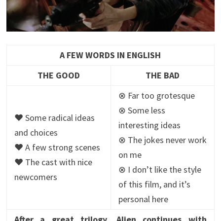
A FEW WORDS IN ENGLISH
THE GOOD
THE BAD
⊗ Far too grotesque
⊗ Some less
♥ Some radical ideas
interesting ideas
and choices
⊗ The jokes never work
♥ A few strong scenes
on me
♥ The cast with nice
⊗ I don’t like the style
newcomers
of this film, and it’s
personal here
After a great trilogy, Alien continues with