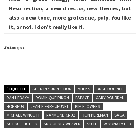
Resurrection, a new director, new themes, but
also a new tone, more grotesque, pulp. You like
it, or not. I don’t really like it.
J’aime ça :
ÉTIQUETTÉ
ALIEN RESURRECTION
ALIENS
BRAD DOURIFF
DAN HEDAYA
DOMINIQUE PINON
ESPACE
GARY DOURDAN
HORREUR
JEAN-PIERRE JEUNET
KIM FLOWERS
MICHAEL WINCOTT
RAYMOND CRUZ
RON PERLMAN
SAGA
SCIENCE FICTION
SIGOURNEY WEAVER
SUITE
WINONA RYDER