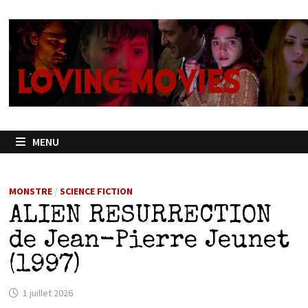
Passer
au
contenu
MENU
MONSTRE
/
SCIENCE FICTION
ALIEN RESURRECTION
de Jean-Pierre Jeunet
(1997)
1 juillet 2026