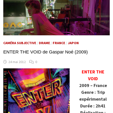
CAMÉRA SUBJECTIVE
/
DRAME
/
FRANCE
/
JAPON
ENTER THE VOID de Gaspar Noé (2009)
24 mai 2012
0
ENTER THE
VOID
2009 – France
Genre : Trip
expérimental
Durée : 2h41
Réalisation :