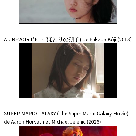
AU REVOIR L’ETE (ほとりの朔子) de Fukada Kôji (2013)
SUPER MARIO GALAXY (The Super Mario Galaxy Movie)
de Aaron Horvath et Michael Jelenic (2026)