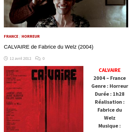
FRANCE
/
HORREUR
CALVAIRE de Fabrice du Welz (2004)
12 avril 2012
0
CALVAIRE
2004 – France
Genre : Horreur
Durée : 1h28
Réalisation :
Fabrice du
Welz
Musique :