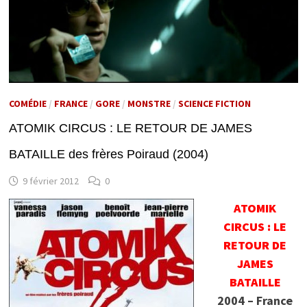
COMÉDIE
/
FRANCE
/
GORE
/
MONSTRE
/
SCIENCE FICTION
ATOMIK CIRCUS : LE RETOUR DE JAMES
BATAILLE des frères Poiraud (2004)
9 février 2012
0
ATOMIK
CIRCUS : LE
RETOUR DE
JAMES
BATAILLE
2004 – France