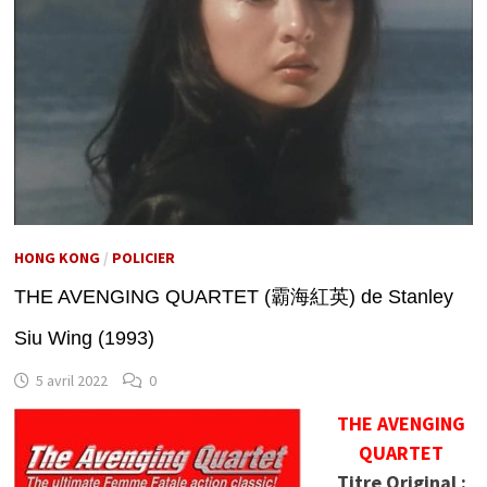
HONG KONG
/
POLICIER
THE AVENGING QUARTET (霸海紅英) de Stanley
Siu Wing (1993)
5 avril 2022
0
THE AVENGING
QUARTET
Titre Original :