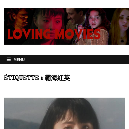
Passer
au
contenu
MENU
ÉTIQUETTE :
霸海紅英