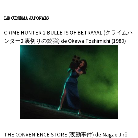
LE CINÉMA JAPONAIS
CRIME HUNTER 2 BULLETS OF BETRAYAL (クライムハ
ンター2 裏切りの銃弾) de Okawa Toshimichi (1989)
THE CONVENIENCE STORE (夜勤事件) de Nagae Jirô