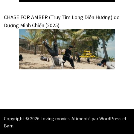
CHASE FOR AMBER (Truy Tìm Long Diên Hương) de
Dương Minh Chiến (2025)
Copyright © 2026
Loving movies
. Alimenté par
WordPress
et
Bam
.