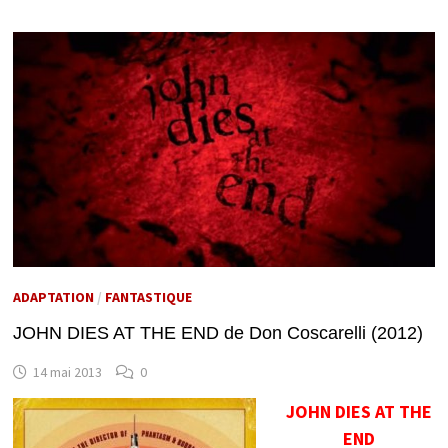
ADAPTATION
/
FANTASTIQUE
JOHN DIES AT THE END de Don Coscarelli (2012)
14 mai 2013
0
JOHN DIES AT THE
END