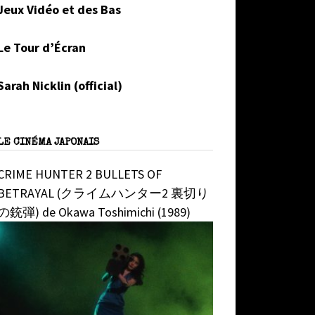
Jeux Vidéo et des Bas
Le Tour d’Écran
Sarah Nicklin (official)
LE CINÉMA JAPONAIS
CRIME HUNTER 2 BULLETS OF
BETRAYAL (クライムハンター2 裏切り
の銃弾) de Okawa Toshimichi (1989)