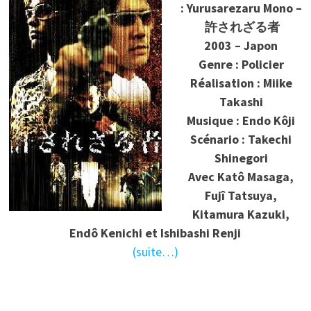
:
Yurusarezaru Mono –
許されざる者
2003 – Japon
Genre : Policier
Réalisation : Miike
Takashi
Musique : Endo Kôji
Scénario : Takechi
Shinegori
Avec Katô Masaga,
Fujî Tatsuya,
Kitamura Kazuki,
Endô Kenichi et Ishibashi Renji
(suite…)