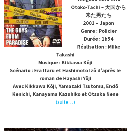
Otoko-Tachi – 天国から
来た男たち
2001 – Japon
Genre : Policier
Durée : 1h54
Réalisation : Miike
Takashi
Musique : Kikkawa Kôji
Scénario : Era Itaru et Hashimoto Izô d’après le
roman de Hayashi Yôji
Avec Kikkawa Kôji, Yamazaki Tsutomu, Endô
Kenichi, Kanayama Kazuhiko et Otsuka Nene
(suite…)