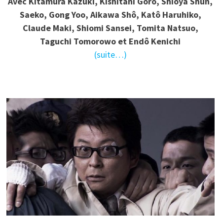
Avec Kitamura Kazuki, Kishitani Goro, Shioya Shun,
Saeko, Gong Yoo, Aikawa Shô, Katô Haruhiko,
Claude Maki, Shiomi Sansei, Tomita Natsuo,
Taguchi Tomorowo et Endô Kenichi
(suite…)