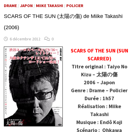
DRAME
/
JAPON
/
MIIKE TAKASHI
/
POLICIER
SCARS OF THE SUN (太陽の傷) de Miike Takashi
(2006)
6 décembre 2012
0
SCARS OF THE SUN (SUN
SCARRED)
Titre original : Taiyo No
Kizu – 太陽の傷
2006 – Japon
Genre : Drame – Policier
Durée : 1h57
Réalisation : Miike
Takashi
Musique : Endô Koji
Scénario : Ohkawa