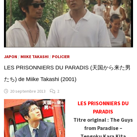
JAPON
/
MIIKE TAKASHI
/
POLICIER
LES PRISONNIERS DU PARADIS (天国から来た男
たち) de Miike Takashi (2001)
20 septembre 2013
2
LES PRISONNIERS DU
PARADIS
Titre original : The Guys
from Paradise –
Tengoku Kara Kita