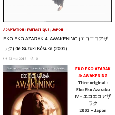
ADAPTATION
/
FANTASTIQUE
/
JAPON
EKO EKO AZARAK 4: AWAKENING (エコエコアザ
ラク) de Suzuki Kôsuke (2001)
23 mai 2012
0
EKO EKO AZARAK
4: AWAKENING
Titre original :
Eko Eko Azaraku
IV – エコエコアザ
ラク
2001 – Japon