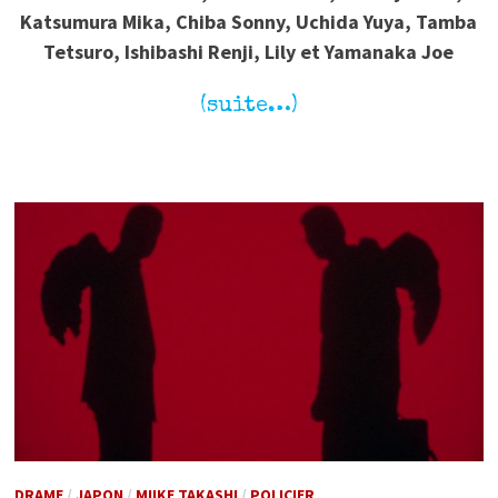
Katsumura Mika, Chiba Sonny, Uchida Yuya, Tamba
Tetsuro, Ishibashi Renji, Lily et Yamanaka Joe
(suite…)
DRAME
/
JAPON
/
MIIKE TAKASHI
/
POLICIER