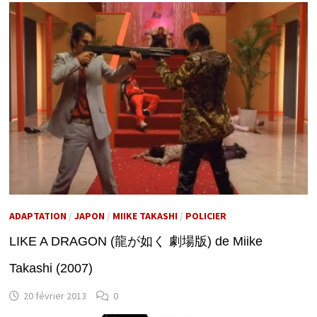
ADAPTATION
/
JAPON
/
MIIKE TAKASHI
/
POLICIER
LIKE A DRAGON (龍が如く 劇場版) de Miike
Takashi (2007)
20 février 2013
0