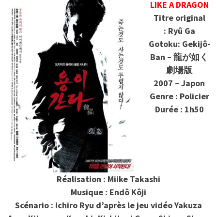
LIKE A DRAGON
Titre original
: Ryû Ga
Gotoku: Gekijô-
Ban – 龍が如く
劇場版
2007 – Japon
Genre : Policier
Durée : 1h50
Réalisation : Miike Takashi
Musique : Endô Kôji
Scénario : Ichiro Ryu d’après le jeu vidéo Yakuza