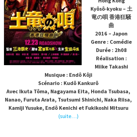
Hong Kong
Kyôsô-kyoku – 土
竜の唄 香港狂騒
曲
2016 – Japon
Genre : Comédie
Durée : 2h08
Réalisation :
Miike Takashi
Musique : Endô Kôji
Scénario : Kudô Kankurô
Avec Ikuta Tôma, Nagayama Eita, Honda Tsubasa,
Nanao, Furuta Arata, Tsutsumi Shinichi, Naka Riisa,
Kamiji Yusuke, Endô Kenichi et Fukikoshi Mitsuru
(suite…)