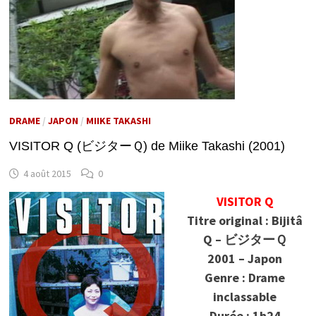
DRAME
/
JAPON
/
MIIKE TAKASHI
VISITOR Q (ビジターＱ) de Miike Takashi (2001)
4 août 2015
0
VISITOR Q
Titre original : Bijitâ
Q – ビジターＱ
2001 – Japon
Genre : Drame
inclassable
Durée : 1h24