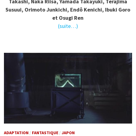
Takashi, Naka Riisa, Yamada Takayuki, Terajima
Susuui, Orimoto Junkichi, Endô Kenichi, Ibuki Goro
et Osugi Ren
(suite…)
ADAPTATION
/
FANTASTIQUE
/
JAPON