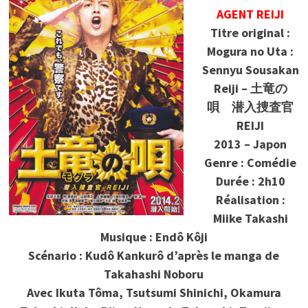
AGENT REIJI
Titre original :
Mogura no Uta :
Sennyu Sousakan
Reiji – 土竜の
唄 潜入捜査官
REIJI
2013 – Japon
Genre : Comédie
Durée : 2h10
Réalisation :
Miike Takashi
Musique : Endô Kôji
Scénario : Kudô Kankurô d’après le manga de
Takahashi Noboru
Avec
Ikuta Tôma, Tsutsumi Shinichi, Okamura