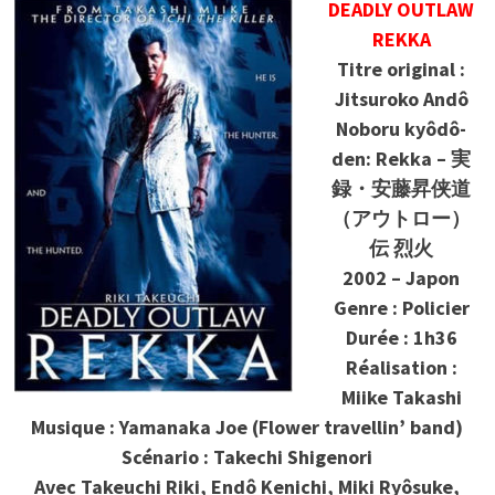
DEADLY OUTLAW
REKKA
Titre original :
Jitsuroko Andô
Noboru kyôdô-
den: Rekka – 実
録・安藤昇侠道
（アウトロー）
伝 烈火
2002 – Japon
Genre : Policier
Durée : 1h36
Réalisation :
Miike Takashi
Musique : Yamanaka Joe (Flower travellin’ band)
Scénario : Takechi Shigenori
Avec Takeuchi Riki, Endô Kenichi, Miki Ryôsuke,