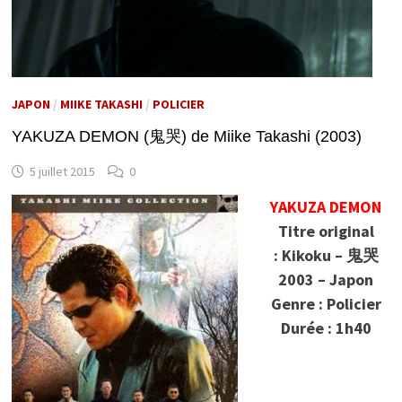
JAPON
/
MIIKE TAKASHI
/
POLICIER
YAKUZA DEMON (鬼哭) de Miike Takashi (2003)
5 juillet 2015
0
YAKUZA DEMON
Titre original
: Kikoku – 鬼哭
2003 – Japon
Genre : Policier
Durée : 1h40