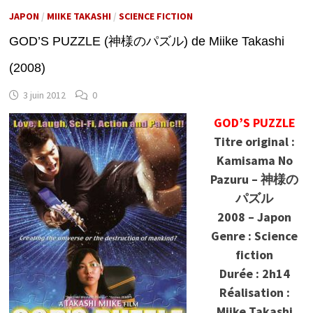
JAPON
/
MIIKE TAKASHI
/
SCIENCE FICTION
GOD’S PUZZLE (神様のパズル) de Miike Takashi
(2008)
3 juin 2012
0
GOD’S PUZZLE
Titre original :
Kamisama No
Pazuru – 神様の
パズル
2008 – Japon
Genre : Science
fiction
Durée : 2h14
Réalisation :
Miike Takashi