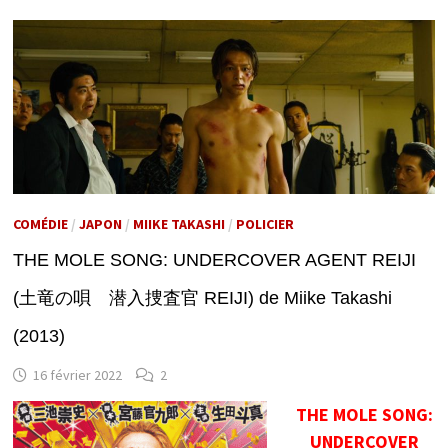
COMÉDIE
/
JAPON
/
MIIKE TAKASHI
/
POLICIER
THE MOLE SONG: UNDERCOVER AGENT REIJI
(土竜の唄 潜入捜査官 REIJI) de Miike Takashi
(2013)
16 février 2022
2
THE MOLE SONG:
UNDERCOVER