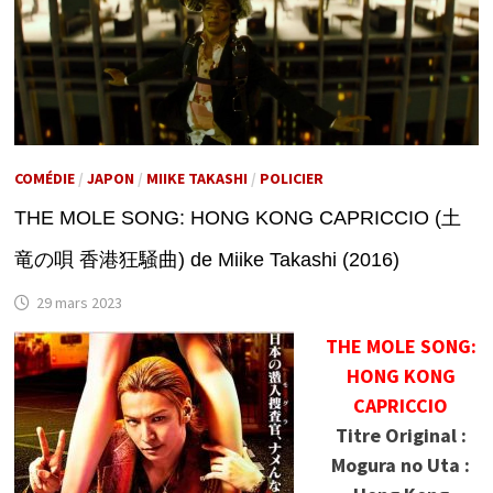
COMÉDIE
/
JAPON
/
MIIKE TAKASHI
/
POLICIER
THE MOLE SONG: HONG KONG CAPRICCIO (土
竜の唄 香港狂騒曲) de Miike Takashi (2016)
29 mars 2023
THE MOLE SONG:
HONG KONG
CAPRICCIO
Titre Original :
Mogura no Uta :