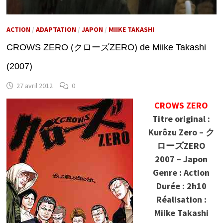
ACTION
/
ADAPTATION
/
JAPON
/
MIIKE TAKASHI
CROWS ZERO (クローズZERO) de Miike Takashi
(2007)
27 avril 2012
0
CROWS ZERO
Titre original :
Kurôzu Zero – ク
ローズZERO
2007 – Japon
Genre : Action
Durée : 2h10
Réalisation :
Miike Takashi