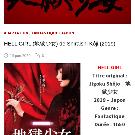
ADAPTATION
/
FANTASTIQUE
/
JAPON
HELL GIRL (地獄少女) de Shiraishi Kôji (2019)
19 juin 2020
8
HELL GIRL
Titre original :
Jigoku Shôjo – 地
獄少女
2019 – Japon
Genre :
Fantastique
Durée : 1h50