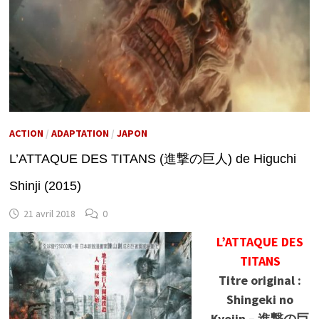
ACTION
/
ADAPTATION
/
JAPON
L’ATTAQUE DES TITANS (進撃の巨人) de Higuchi
Shinji (2015)
21 avril 2018
0
L’ATTAQUE DES
TITANS
Titre original :
Shingeki no
Kyojin – 進撃の巨