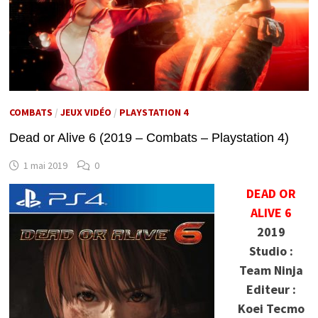
COMBATS
/
JEUX VIDÉO
/
PLAYSTATION 4
Dead or Alive 6 (2019 – Combats – Playstation 4)
1 mai 2019
0
DEAD OR
ALIVE 6
2019
Studio :
Team Ninja
Editeur :
Koei Tecmo