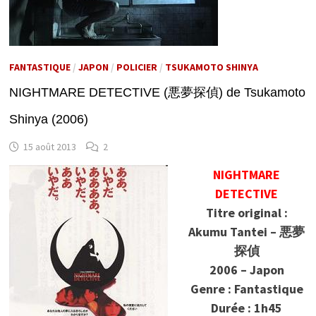
FANTASTIQUE
/
JAPON
/
POLICIER
/
TSUKAMOTO SHINYA
NIGHTMARE DETECTIVE (悪夢探偵) de Tsukamoto
Shinya (2006)
15 août 2013
2
NIGHTMARE
DETECTIVE
Titre original :
Akumu Tantei – 悪夢
探偵
2006 – Japon
Genre : Fantastique
Durée : 1h45