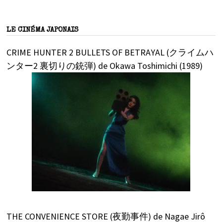
LE CINÉMA JAPONAIS
CRIME HUNTER 2 BULLETS OF BETRAYAL (クライムハ
ンター2 裏切りの銃弾) de Okawa Toshimichi (1989)
THE CONVENIENCE STORE (夜勤事件) de Nagae Jirô