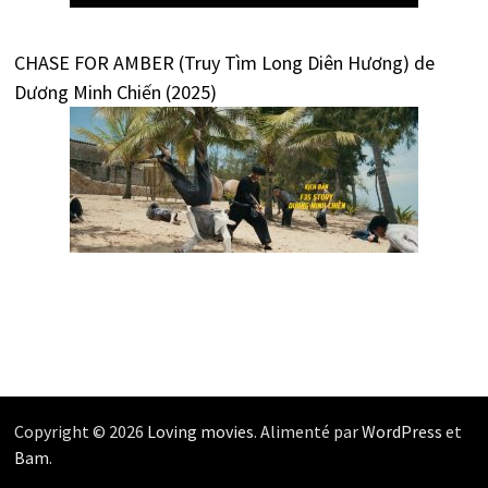
CHASE FOR AMBER (Truy Tìm Long Diên Hương) de
Dương Minh Chiến (2025)
Copyright © 2026
Loving movies
. Alimenté par
WordPress
et
Bam
.