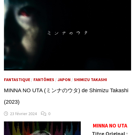
FANTASTIQUE
/
FANTÔMES
/
JAPON
/
SHIMIZU TAKASHI
MINNA NO UTA (ミンナのウタ) de Shimizu Takashi
(2023)
23 février 2024
0
MINNA NO UTA
Titre Original :