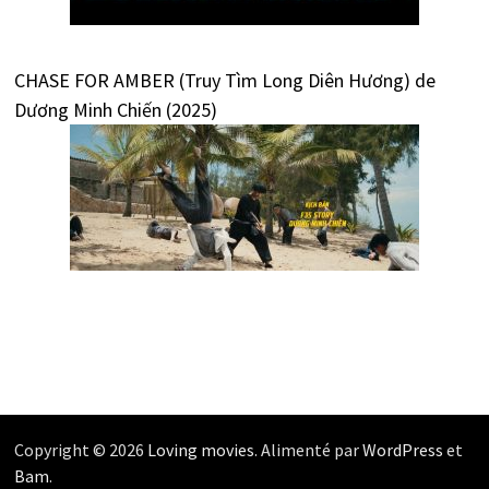
CHASE FOR AMBER (Truy Tìm Long Diên Hương) de
Dương Minh Chiến (2025)
Copyright © 2026
Loving movies
. Alimenté par
WordPress
et
Bam
.