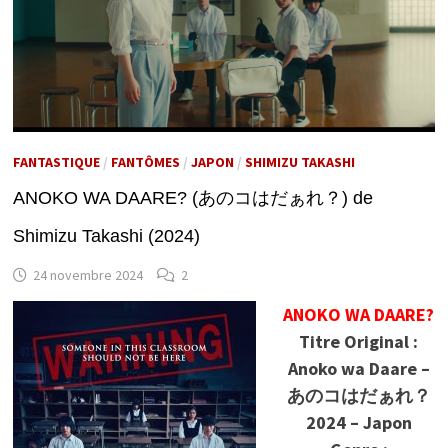
FANTASTIQUE
/
FANTÔMES
/
JAPON
/
SHIMIZU TAKASHI
ANOKO WA DAARE? (あのコはだぁれ？) de
Shimizu Takashi (2024)
24 novembre 2024
2
ANOKO WA DAARE?
Titre Original :
Anoko wa Daare –
あのコはだぁれ？
2024 – Japon