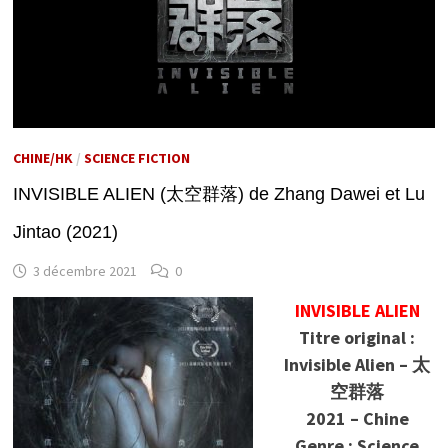
CHINE/HK
/
SCIENCE FICTION
INVISIBLE ALIEN (太空群落) de Zhang Dawei et Lu
Jintao (2021)
3 décembre 2021
0
INVISIBLE ALIEN
Titre original :
Invisible Alien – 太
空群落
2021 – Chine
Genre : Science