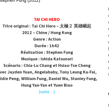
ephen Fung (2012)
TAI CHI HERO
Titre original : Tai Chi Hero – 太極２ 英雄崛起
2012 – Chine / Hong Kong
Genre : Action
Durée : 1h42
Réalisation : Stephen Fung
Musique : Ishida Katsunori
Scénario : Chia-Lu Chang et Hsiao-Tse Cheng
vec Jayden Yuan, Angelababy, Tony Leung Ka-Fai,
ddie Peng, William Fung, Daniel Wu, Stanley Fung,
Hung Yan-Yan et Yuen Biao
(suite…)