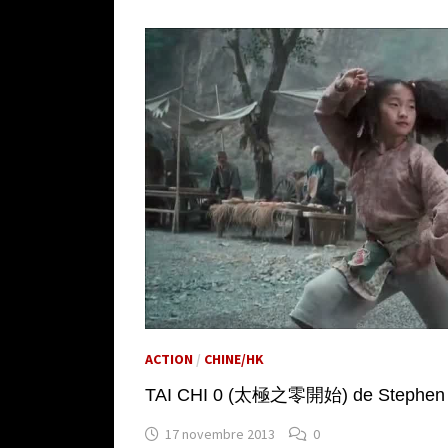
ACTION
/
CHINE/HK
TAI CHI 0 (太極之零開始) de Stephen 
17 novembre 2013
0