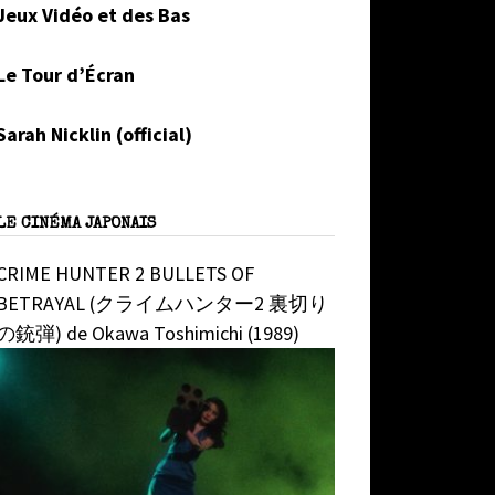
Jeux Vidéo et des Bas
Le Tour d’Écran
Sarah Nicklin (official)
LE CINÉMA JAPONAIS
CRIME HUNTER 2 BULLETS OF
BETRAYAL (クライムハンター2 裏切り
の銃弾) de Okawa Toshimichi (1989)