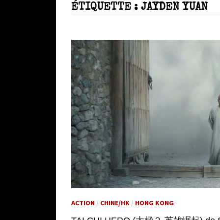
ÉTIQUETTE :
JAYDEN YUAN
ACTION
/
CHINE/HK
/
HONG KONG