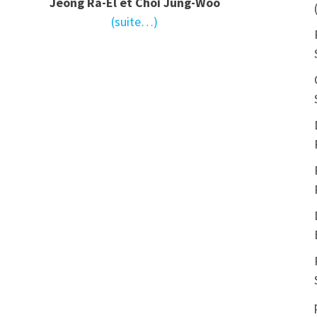
Jeong Ra-El et Choi Jung-Woo
(suite…)