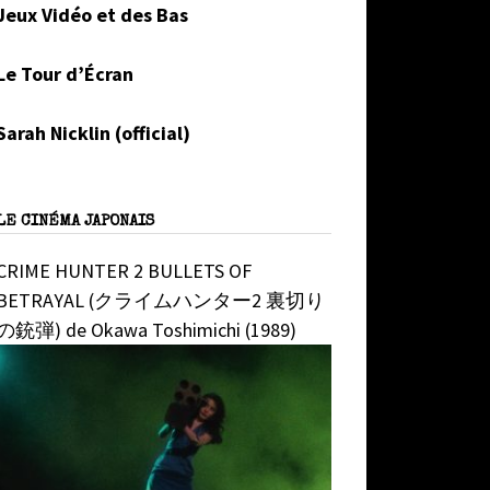
Jeux Vidéo et des Bas
Le Tour d’Écran
Sarah Nicklin (official)
LE CINÉMA JAPONAIS
CRIME HUNTER 2 BULLETS OF
BETRAYAL (クライムハンター2 裏切り
の銃弾) de Okawa Toshimichi (1989)