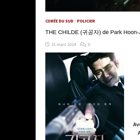
CORÉE DU SUD
/
POLICIER
THE CHILDE (귀공자) de Park Hoon-J
31 mars 2024
0
Av