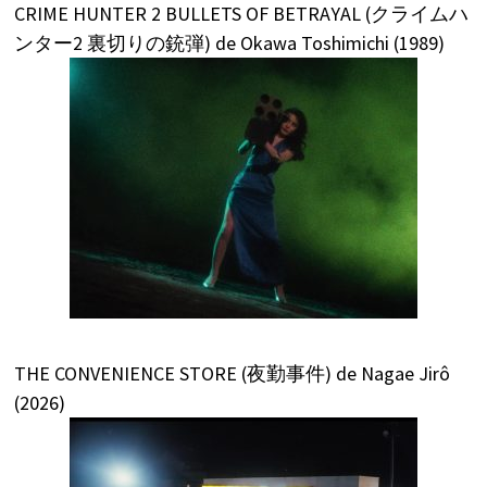
CRIME HUNTER 2 BULLETS OF BETRAYAL (クライムハ
ンター2 裏切りの銃弾) de Okawa Toshimichi (1989)
THE CONVENIENCE STORE (夜勤事件) de Nagae Jirô
(2026)