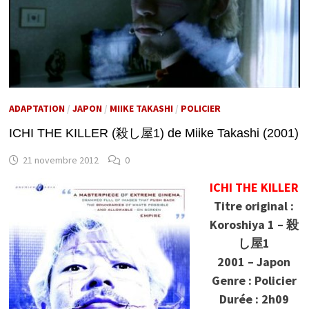
ADAPTATION
/
JAPON
/
MIIKE TAKASHI
/
POLICIER
ICHI THE KILLER (殺し屋1) de Miike Takashi (2001)
21 novembre 2012
0
ICHI THE KILLER
Titre original :
Koroshiya 1 – 殺
し屋1
2001 – Japon
Genre : Policier
Durée : 2h09