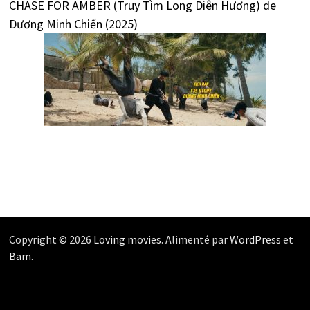
CHASE FOR AMBER (Truy Tìm Long Diên Hương) de
Dương Minh Chiến (2025)
Copyright © 2026
Loving movies
. Alimenté par
WordPress
et
Bam
.