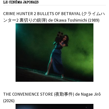
LE CINÉMA JAPONAIS
CRIME HUNTER 2 BULLETS OF BETRAYAL (クライムハ
ンター2 裏切りの銃弾) de Okawa Toshimichi (1989)
THE CONVENIENCE STORE (夜勤事件) de Nagae Jirô
(2026)