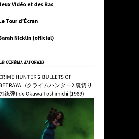
Jeux Vidéo et des Bas
Le Tour d’Écran
Sarah Nicklin (official)
LE CINÉMA JAPONAIS
CRIME HUNTER 2 BULLETS OF
BETRAYAL (クライムハンター2 裏切り
の銃弾) de Okawa Toshimichi (1989)