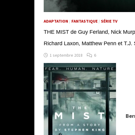
ADAPTATION
/
FANTASTIQUE
/
SÉRIE TV
THE MIST de Guy Ferland, Nick Murp
Richard Laxon, Matthew Penn et T.J. 
1 septembre 2018
6
Ber