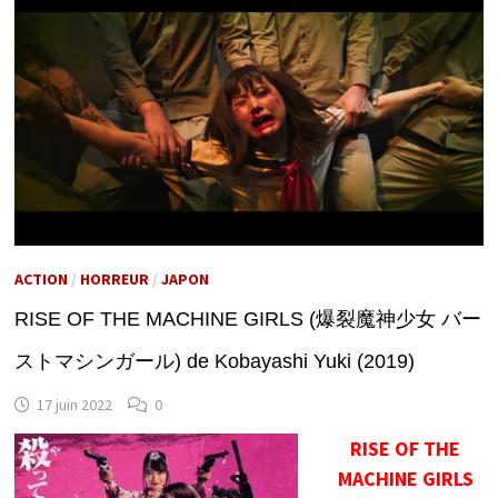
ACTION
/
HORREUR
/
JAPON
RISE OF THE MACHINE GIRLS (爆裂魔神少女 バー
ストマシンガール) de Kobayashi Yuki (2019)
17 juin 2022
0
RISE OF THE
MACHINE GIRLS