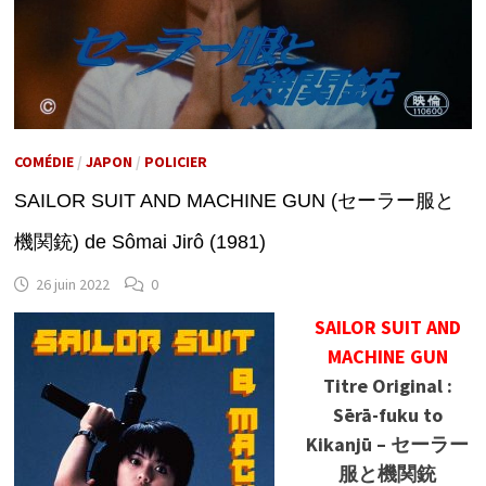
COMÉDIE
/
JAPON
/
POLICIER
SAILOR SUIT AND MACHINE GUN (セーラー服と
機関銃) de Sômai Jirô (1981)
26 juin 2022
0
SAILOR SUIT AND
MACHINE GUN
Titre Original :
Sērā-fuku to
Kikanjū – セーラー
服と機関銃