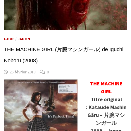
GORE
/
JAPON
THE MACHINE GIRL (片腕マシンガール) de Iguchi
Noboru (2008)
25 février 2013
0
THE MACHINE
GIRL
Titre original
:
Kataude Mashin
Gâru – 片腕マシ
ンガール
2008 – Japon