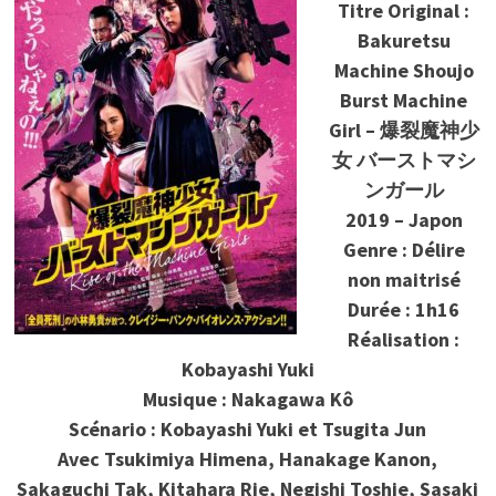
Titre Original :
Bakuretsu
Machine Shoujo
Burst Machine
Girl – 爆裂魔神少
女 バーストマシ
ンガール
2019 – Japon
Genre : Délire
non maitrisé
Durée : 1h16
Réalisation :
Kobayashi Yuki
Musique : Nakagawa Kô
Scénario : Kobayashi Yuki et Tsugita Jun
Avec
Tsukimiya Himena, Hanakage Kanon,
Sakaguchi Tak, Kitahara Rie, Negishi Toshie, Sasaki