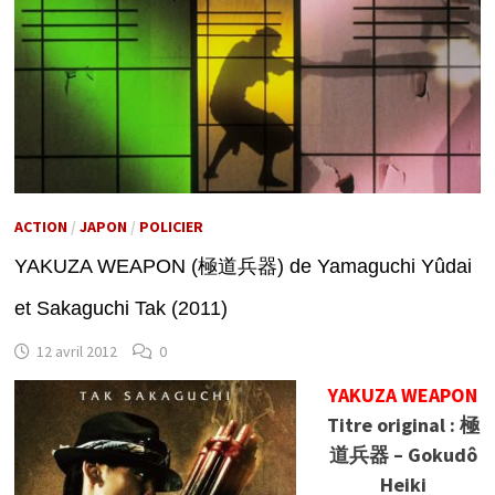
ACTION
/
JAPON
/
POLICIER
YAKUZA WEAPON (極道兵器) de Yamaguchi Yûdai
et Sakaguchi Tak (2011)
12 avril 2012
0
YAKUZA WEAPON
Titre original : 極
道兵器 – Gokudô
Heiki