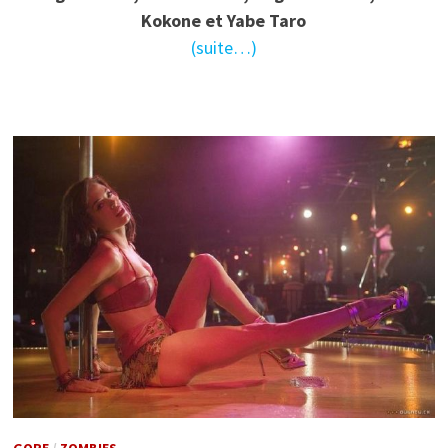
Kokone et Yabe Taro
(suite…)
GORE
/
ZOMBIES