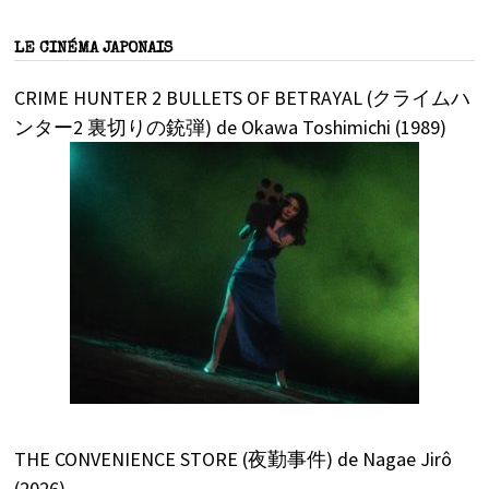
LE CINÉMA JAPONAIS
CRIME HUNTER 2 BULLETS OF BETRAYAL (クライムハ
ンター2 裏切りの銃弾) de Okawa Toshimichi (1989)
THE CONVENIENCE STORE (夜勤事件) de Nagae Jirô
(2026)