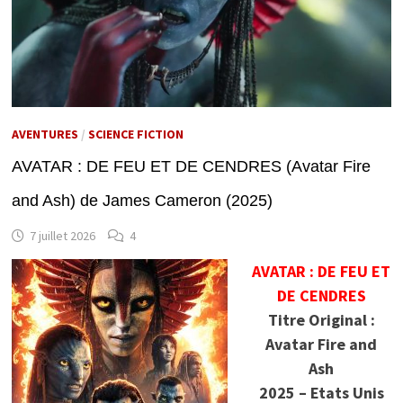
AVENTURES
/
SCIENCE FICTION
AVATAR : DE FEU ET DE CENDRES (Avatar Fire
and Ash) de James Cameron (2025)
7 juillet 2026
4
AVATAR : DE FEU ET
DE CENDRES
Titre Original :
Avatar Fire and
Ash
2025 – Etats Unis