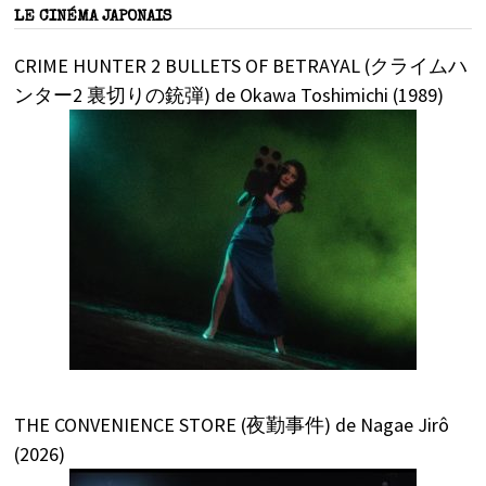
LE CINÉMA JAPONAIS
CRIME HUNTER 2 BULLETS OF BETRAYAL (クライムハ
ンター2 裏切りの銃弾) de Okawa Toshimichi (1989)
THE CONVENIENCE STORE (夜勤事件) de Nagae Jirô
(2026)