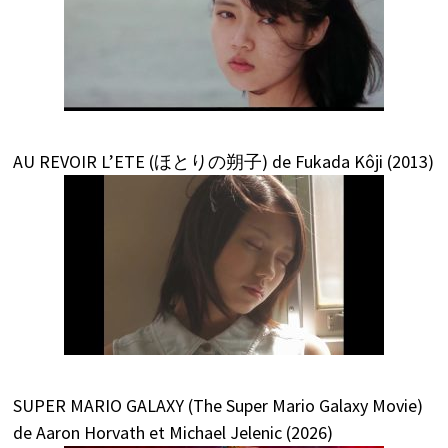
AU REVOIR L’ETE (ほとりの朔子) de Fukada Kôji (2013)
SUPER MARIO GALAXY (The Super Mario Galaxy Movie)
de Aaron Horvath et Michael Jelenic (2026)