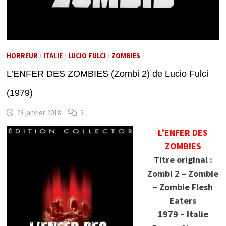
HORREUR
/
ITALIE
/
LUCIO FULCI
/
ZOMBIES
L’ENFER DES ZOMBIES (Zombi 2) de Lucio Fulci
(1979)
23 janvier 2018
2
L’ENFER DES
ZOMBIES
Titre original :
Zombi 2 – Zombie
– Zombie Flesh
Eaters
1979 – Italie