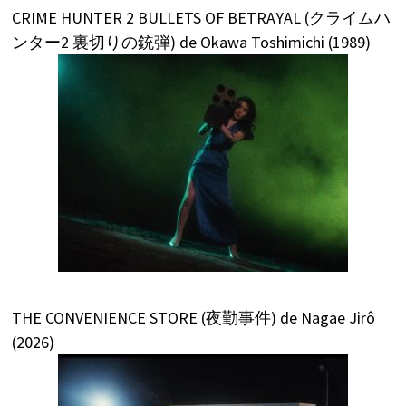
CRIME HUNTER 2 BULLETS OF BETRAYAL (クライムハ
ンター2 裏切りの銃弾) de Okawa Toshimichi (1989)
THE CONVENIENCE STORE (夜勤事件) de Nagae Jirô
(2026)