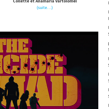
Collette et Anamaria Vartolomei
(suite…)