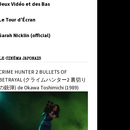
Jeux Vidéo et des Bas
Le Tour d’Écran
Sarah Nicklin (official)
LE CINÉMA JAPONAIS
CRIME HUNTER 2 BULLETS OF
BETRAYAL (クライムハンター2 裏切り
の銃弾) de Okawa Toshimichi (1989)