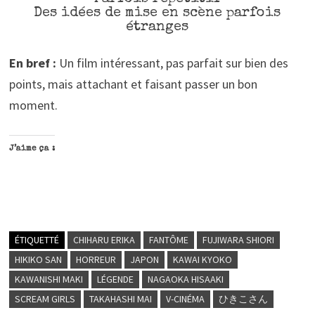
Des idées de mise en scène parfois
étranges
En bref :
Un film intéressant, pas parfait sur bien des
points, mais attachant et faisant passer un bon
moment.
J’aime ça :
ÉTIQUETTÉ
CHIHARU ERIKA
FANTÔME
FUJIWARA SHIORI
HIKIKO SAN
HORREUR
JAPON
KAWAI KYOKO
KAWANISHI MAKI
LÉGENDE
NAGAOKA HISAAKI
SCREAM GIRLS
TAKAHASHI MAI
V-CINÉMA
ひきこさん