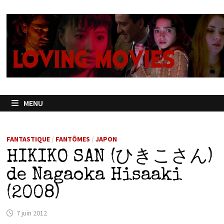
Passer
au
contenu
MENU
FANTASTIQUE
/
FANTÔMES
/
JAPON
HIKIKO SAN (ひきこさん)
de Nagaoka Hisaaki
(2008)
7 juin 2012