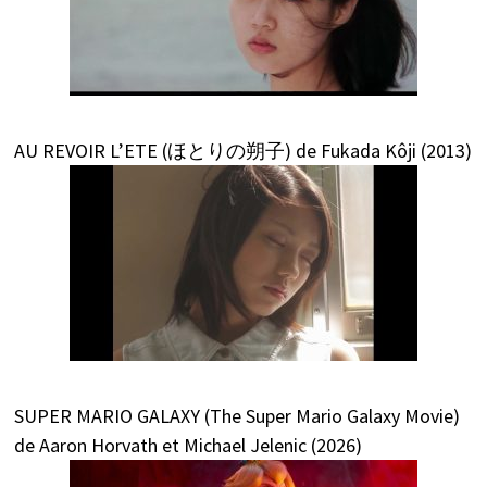
AU REVOIR L’ETE (ほとりの朔子) de Fukada Kôji (2013)
SUPER MARIO GALAXY (The Super Mario Galaxy Movie)
de Aaron Horvath et Michael Jelenic (2026)