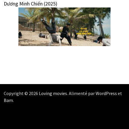
Dương Minh Chiến (2025)
Copyright © 2026
Loving movies
. Alimenté par
WordPress
et
Bam
.