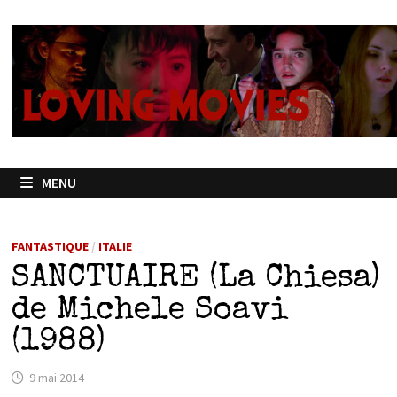
Passer
au
contenu
MENU
FANTASTIQUE
/
ITALIE
SANCTUAIRE (La Chiesa)
de Michele Soavi
(1988)
9 mai 2014