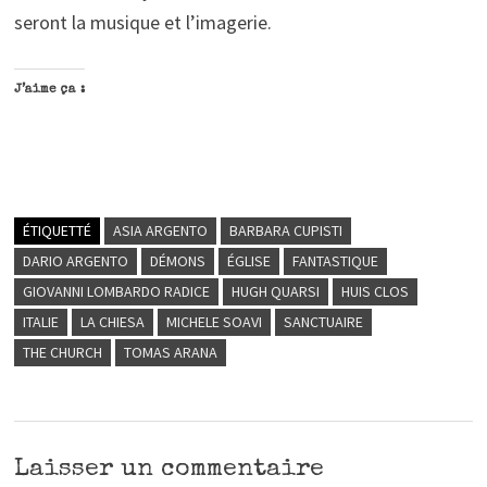
seront la musique et l’imagerie.
J’aime ça :
ÉTIQUETTÉ
ASIA ARGENTO
BARBARA CUPISTI
DARIO ARGENTO
DÉMONS
ÉGLISE
FANTASTIQUE
GIOVANNI LOMBARDO RADICE
HUGH QUARSI
HUIS CLOS
ITALIE
LA CHIESA
MICHELE SOAVI
SANCTUAIRE
THE CHURCH
TOMAS ARANA
Laisser un commentaire