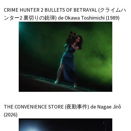
CRIME HUNTER 2 BULLETS OF BETRAYAL (クライムハ
ンター2 裏切りの銃弾) de Okawa Toshimichi (1989)
THE CONVENIENCE STORE (夜勤事件) de Nagae Jirô
(2026)