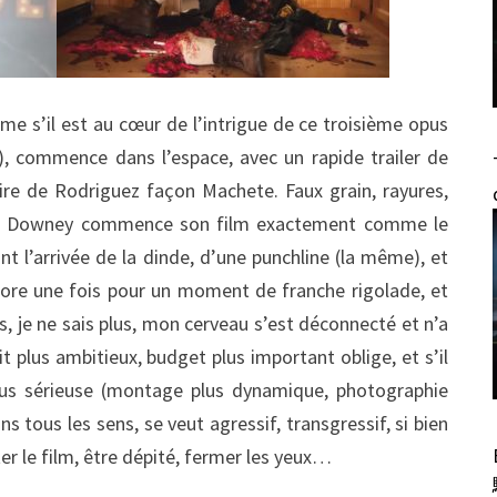
ême s’il est au cœur de l’intrigue de ce troisième opus
?), commence dans l’espace, avec un rapide trailer de
lire de Rodriguez façon Machete. Faux grain, rayures,
dan Downey commence son film exactement comme le
nt l’arrivée de la dinde, d’une punchline (la même), et
ncore une fois pour un moment de franche rigolade, et
as, je ne sais plus, mon cerveau s’est déconnecté et n’a
ait plus ambitieux, budget plus important oblige, et s’il
lus sérieuse (montage plus dynamique, photographie
ns tous les sens, se veut agressif, transgressif, si bien
rêter le film, être dépité, fermer les yeux…