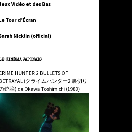
Jeux Vidéo et des Bas
Le Tour d’Écran
Sarah Nicklin (official)
LE CINÉMA JAPONAIS
CRIME HUNTER 2 BULLETS OF
BETRAYAL (クライムハンター2 裏切り
の銃弾) de Okawa Toshimichi (1989)