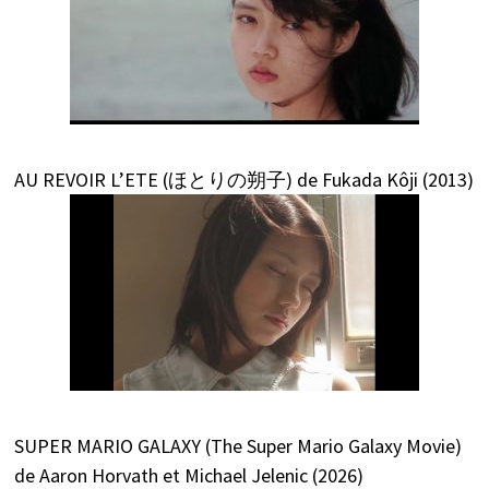
AU REVOIR L’ETE (ほとりの朔子) de Fukada Kôji (2013)
SUPER MARIO GALAXY (The Super Mario Galaxy Movie)
de Aaron Horvath et Michael Jelenic (2026)