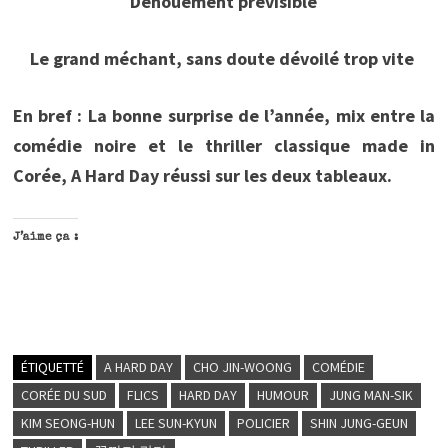
Dénouement prévisible
Le grand méchant, sans doute dévoilé trop vite
En bref :
La bonne surprise de l’année, mix entre la
comédie noire et le thriller classique made in
Corée, A Hard Day réussi sur les deux tableaux.
J’aime ça :
ÉTIQUETTÉ
A HARD DAY
CHO JIN-WOONG
COMÉDIE
CORÉE DU SUD
FLICS
HARD DAY
HUMOUR
JUNG MAN-SIK
KIM SEONG-HUN
LEE SUN-KYUN
POLICIER
SHIN JUNG-GEUN