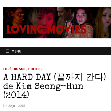
Passer
au
contenu
MENU
CORÉE DU SUD
/
POLICIER
A HARD DAY (끝까지 간다)
de Kim Seong-Hun
(2014)
20 juin 2015