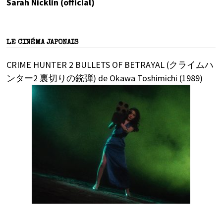
Sarah Nicklin (official)
LE CINÉMA JAPONAIS
CRIME HUNTER 2 BULLETS OF BETRAYAL (クライムハ
ンター2 裏切りの銃弾) de Okawa Toshimichi (1989)