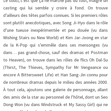
Le souci, c’est que ça ne marche pas du tout, malgré un
casting qui lui semble y croire à fond. On trouve
d’ailleurs des têtes parfois connues. Si les premiers rôles
sont plutôt anecdotiques, avec Song Ji-Hyo dans le rôle
d’une tueuse inexpérimentée et peu douée (vu dans
Wishing Stairs ou New World) et Kim Jar-Joong en star
de la K-Pop qui s’emmêle dans ses mensonges (vu
dans… pas grand-chose, sauf des dramas et Postman
to Heaven), on trouve dans les rôles de flics Oh Dal-Su
(Thirst, The Thieves, Sympathy for Mr Vengeance ou
encore A Bittersweet Life) et Han Sang-Jin connu pour
de nombreux dramas depuis le milieu des années 2000.
À tout cela, ajoutons une galerie de personnage, allant
des amis de la star au personnel de l’hôtel, dont un Seo
Dong-Won (vu dans Windstruck et My Sassy Girl) qui ne