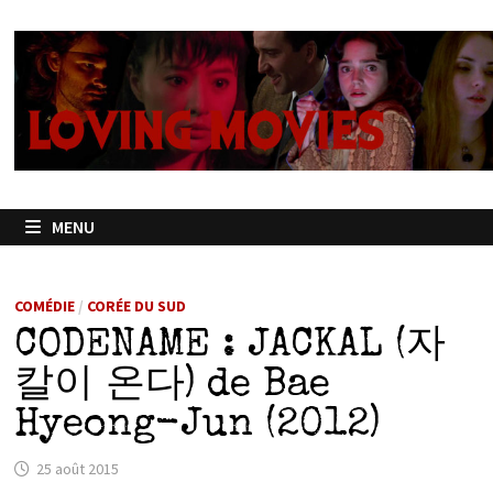
Passer
au
contenu
MENU
COMÉDIE
/
CORÉE DU SUD
CODENAME : JACKAL (자
칼이 온다) de Bae
Hyeong-Jun (2012)
25 août 2015