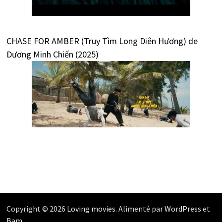
CHASE FOR AMBER (Truy Tìm Long Diên Hương) de
Dương Minh Chiến (2025)
Copyright © 2026
Loving movies
. Alimenté par
WordPress
et
Bam
.