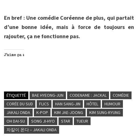
En bref :
Une comédie Coréenne de plus, qui partait
d’une bonne idée, mais à force de toujours en
rajouter, ça ne fonctionne pas.
J’aime ça :
ÉTIQUETTÉ
BAE HYEONG-JUN
CODENAME : JACKAL
COMÉDIE
CORÉE DU SUD
FLICS
HAN SANG-JIN
HÔTEL
HUMOUR
JAKALI ONDA
K-POP
KIM JAE-JOONG
KIM SUNG-RYUNG
OH DAI-SU
SONG JI-HYO
STAR
TUEUR
자칼이 온다 – JAKALI ONDA