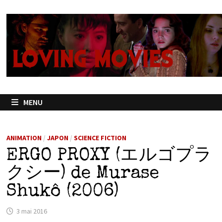
Passer
au
contenu
MENU
ANIMATION
/
JAPON
/
SCIENCE FICTION
ERGO PROXY (エルゴプラ
クシー) de Murase
Shukô (2006)
3 mai 2016