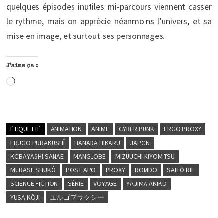
quelques épisodes inutiles mi-parcours viennent casser
le rythme, mais on apprécie néanmoins l’univers, et sa
mise en image, et surtout ses personnages.
J’aime ça :
Chargement…
ÉTIQUETTÉ
ANIMATION
ANIME
CYBER PUNK
ERGO PROXY
ERUGO PURAKUSHÎ
HANADA HIKARU
JAPON
KOBAYASHI SANAE
MANGLOBE
MIZUUCHI KIYOMITSU
MURASE SHUKÔ
POST APO
PROXY
ROMDO
SAITÔ RIE
SCIENCE FICTION
SÉRIE
VOYAGE
YAJIMA AKIKO
YUSA KÔJI
エルゴプラクシー