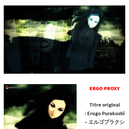
ERGO PROXY
Titre original
: Erugo Purakushî
– エルゴプラクシ