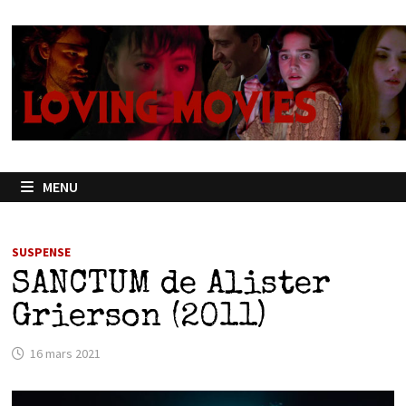
Passer
au
contenu
MENU
SUSPENSE
SANCTUM de Alister
Grierson (2011)
16 mars 2021