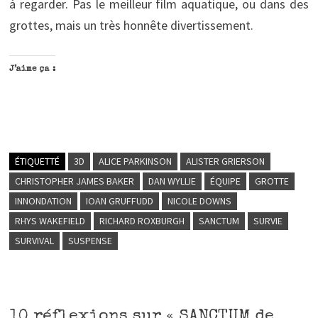
à regarder. Pas le meilleur film aquatique, ou dans des
grottes, mais un très honnête divertissement.
J’aime ça :
ÉTIQUETTÉ
3D
ALICE PARKINSON
ALISTER GRIERSON
CHRISTOPHER JAMES BAKER
DAN WYLLIE
ÉQUIPE
GROTTE
INNONDATION
IOAN GRUFFUDD
NICOLE DOWNS
RHYS WAKEFIELD
RICHARD ROXBURGH
SANCTUM
SURVIE
SURVIVAL
SUSPENSE
10 réflexions sur «
SANCTUM de