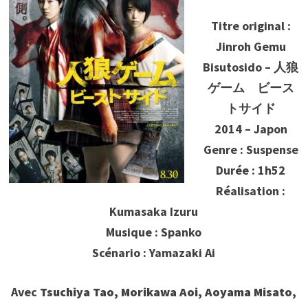
Titre original :
Jinroh Gemu
Bisutosido – 人狼
ゲーム ビース
トサイド
2014 – Japon
Genre : Suspense
Durée : 1h52
Réalisation :
Kumasaka Izuru
Musique : Spanko
Scénario : Yamazaki Ai
Avec
Tsuchiya Tao, Morikawa Aoi, Aoyama Misato,