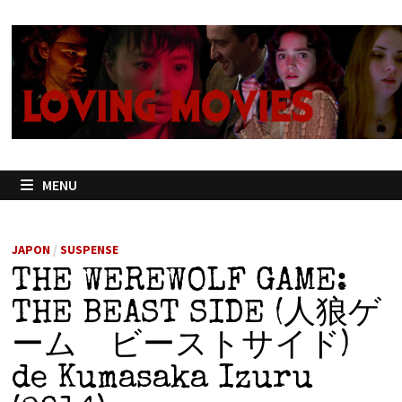
Passer
au
contenu
MENU
JAPON
/
SUSPENSE
THE WEREWOLF GAME:
THE BEAST SIDE (人狼ゲ
ーム ビーストサイド)
de Kumasaka Izuru