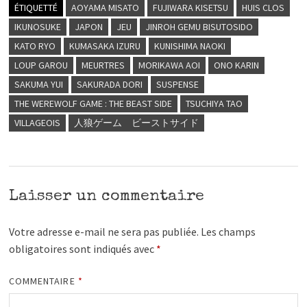
ÉTIQUETTÉ
AOYAMA MISATO
FUJIWARA KISETSU
HUIS CLOS
IKUNOSUKE
JAPON
JEU
JINROH GEMU BISUTOSIDO
KATO RYO
KUMASAKA IZURU
KUNISHIMA NAOKI
LOUP GAROU
MEURTRES
MORIKAWA AOI
ONO KARIN
SAKUMA YUI
SAKURADA DORI
SUSPENSE
THE WEREWOLF GAME : THE BEAST SIDE
TSUCHIYA TAO
VILLAGEOIS
人狼ゲーム ビーストサイド
Laisser un commentaire
Votre adresse e-mail ne sera pas publiée.
Les champs
obligatoires sont indiqués avec
*
COMMENTAIRE
*