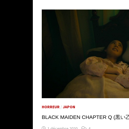
HORREUR
/
JAPON
BLACK MAIDEN CHAPTER Q (黒い乙女Q)
1 décembre 2020
4