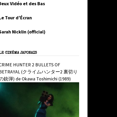
Jeux Vidéo et des Bas
Le Tour d’Écran
Sarah Nicklin (official)
LE CINÉMA JAPONAIS
CRIME HUNTER 2 BULLETS OF
BETRAYAL (クライムハンター2 裏切り
の銃弾) de Okawa Toshimichi (1989)