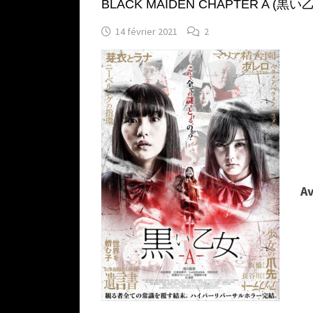
BLACK MAIDEN CHAPTER A (黒い乙女A)
14 février 2021
2
Av