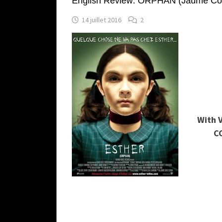
English Review: ORPHAN (Jaume Coll
14 juillet 2016
2
With 
C