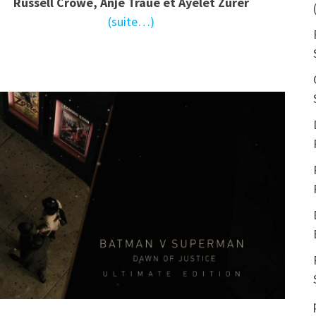
Russell Crowe, Anje Traue et Ayelet Zurer
(suite…)