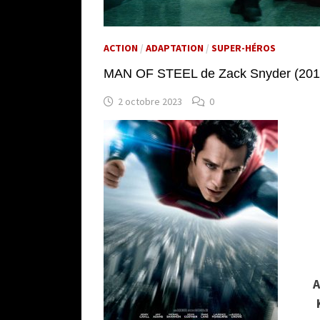
ACTION
/
ADAPTATION
/
SUPER-HÉROS
MAN OF STEEL de Zack Snyder (201
2 octobre 2023
0
A