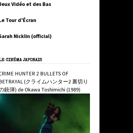
Jeux Vidéo et des Bas
Le Tour d’Écran
Sarah Nicklin (official)
LE CINÉMA JAPONAIS
CRIME HUNTER 2 BULLETS OF
BETRAYAL (クライムハンター2 裏切り
の銃弾) de Okawa Toshimichi (1989)