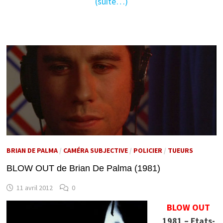
(suite…)
BRIAN DE PALMA
/
CAMÉRA SUBJECTIVE
/
POLICIER
/
TUEURS
BLOW OUT de Brian De Palma (1981)
11 avril 2012
0
BLOW OUT
1981 – Etats-