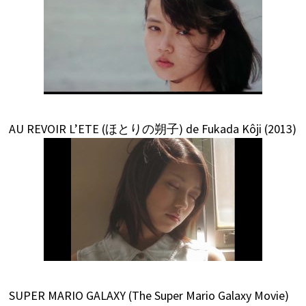
AU REVOIR L’ETE (ほとりの朔子) de Fukada Kôji (2013)
SUPER MARIO GALAXY (The Super Mario Galaxy Movie)