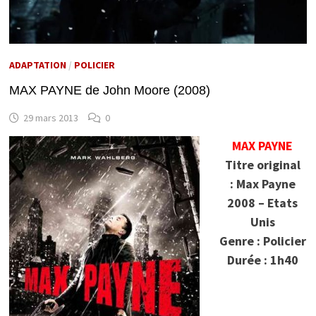
ADAPTATION
/
POLICIER
MAX PAYNE de John Moore (2008)
29 mars 2013
0
MAX PAYNE
Titre original
: Max Payne
2008 – Etats
Unis
Genre : Policier
Durée : 1h40