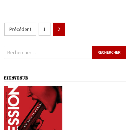
Pagination
Précédent
1
2
des
publications
Rechercher :
BIENVENUE