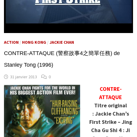
ACTION
/
HONG KONG
/
JACKIE CHAN
CONTRE-ATTAQUE (警察故事4之簡單任務) de
Stanley Tong (1996)
31 janvier 2013
0
CONTRE-
ATTAQUE
Titre original
: Jackie Chan’s
First Strike – Jing
Cha Gu Shi 4 : Ji