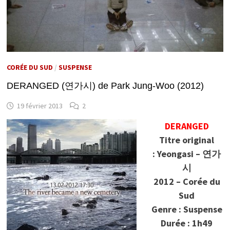
CORÉE DU SUD
/
SUSPENSE
DERANGED (연가시) de Park Jung-Woo (2012)
19 février 2013
2
DERANGED
Titre original
: Yeongasi – 연가
시
2012 – Corée du
Sud
Genre : Suspense
Durée : 1h49