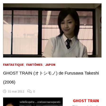
FANTASTIQUE
/
FANTÔMES
/
JAPON
GHOST TRAIN (オトシモノ) de Furusawa Takeshi
(2006)
31 mai 2012
0
GHOST TRAIN