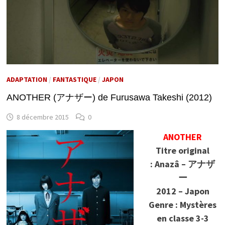
ADAPTATION
/
FANTASTIQUE
/
JAPON
ANOTHER (アナザー) de Furusawa Takeshi (2012)
8 décembre 2015
0
ANOTHER
Titre original
: Anazâ – アナザ
ー
2012 – Japon
Genre : Mystères
en classe 3-3