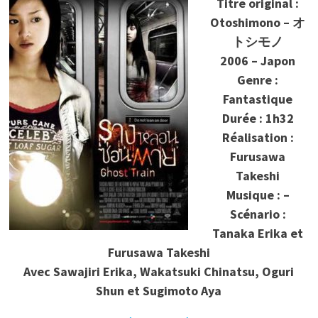
Titre original :
Otoshimono – オ
トシモノ
2006 – Japon
Genre :
Fantastique
Durée : 1h32
Réalisation :
Furusawa
Takeshi
Musique : –
Scénario :
Tanaka
Erika et
Furusawa Takeshi
Avec Sawajiri
Erika, Wakatsuki Chinatsu, Oguri
Shun et Sugimoto Aya